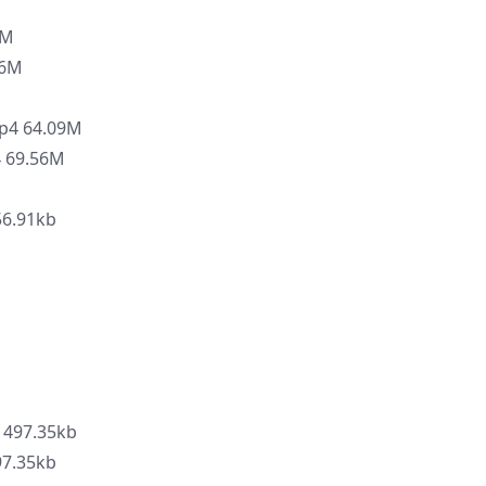
5M
66M
4 64.09M
69.56M
.91kb
M
97.35kb
.35kb