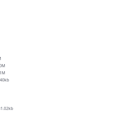
M
80M
11M
40kb
.02kb