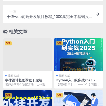
下一篇
千锋web前端开发项目教程_1000集完全零基础入
门HTML5+CSS3+JS到精通（视频+资料）
相关文章
VIP
VIP
编程实战
编程实战
字体设计基础课程 | 完结
Python入门到实战2025（融
合AI智能编程）
老师分享两个独家方法，让你设计
【资源目录】： ├──1-1 学习指引
时有据可依。 十大量的案例设计
—课程介绍.mp4 29.87M ├──1...
+个人创作经验=少走...
VIP
VIP