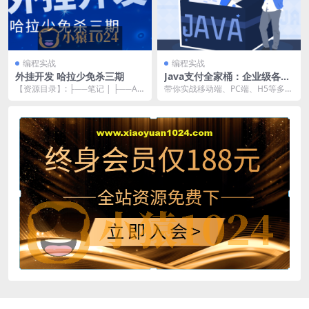
编程实战
编程实战
外挂开发 哈拉少免杀三期
Java支付全家桶：企业级各类
支付手段一站式解决方案 | 完
【资源目录】: ├──笔记 | ├──AM
带你实战移动端、PC端、H5等多终
结
SI.zip 2.53kb | ├──...
端支付系统，对接各类真实业务系
统，如外卖、电商...