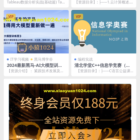
篇) | 完结
Tableau数据分析实战(基础篇) Tabl
【资源目录】: ├──1.云计算概述.
eau实战案例系列课程的实战基础
mp4 39.19M ├──10.语法介绍...
篇...
VIP
VIP
IT学习视频
黑马博学谷
编程实战
2024最新黑马-AI大模型训练
清北学堂C++信息学竞赛（视
营1期
频+pdf课件+作业）
【资源介绍】： 紧跟技术发展及市
【资源目录】: ├──C语言公益课
场需求，推出AI大模型训练营课
视频共12讲 | ├──信竞C公...
程，让你8周掌握大...