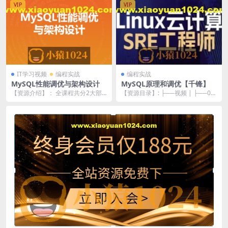
VIP
VIP
IT学习视频
编程实战
编程实战
MySQL性能调优与架构设计
MySQL原理和调优【千锋】
【资源介绍】： 全课程共分2大部
【资源目录】: ├──视频 | ├──00-
分，操作与落地篇介绍了MySQL数
MySQL优化和原理分析课程介绍.
据库的基础知识...
m...