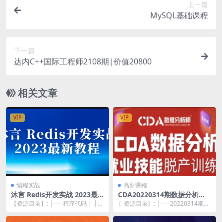
上一篇
MySQL基础课程
下一篇
达内C++国际工程师2108期|价值20800
相关文章
VIP
VIP
编程实战
高薪课程
沐言 Redis开发实战 2023最
CDA20220314期数据分析师
新教程
脱产就业班
【资源目录】: ├──程序代码 | ├─
〖资源目录〗: ├──20220314期数
─0102_【了解】Redis简介.tx...
据分析业务部分录播课程 | ├──课
时...