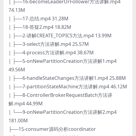
| ├──16-becomeLeaderOrFollower方法讲解.mp4
74.13M
| ├──17-总结.mp4 31.28M
| ├──18-答疑2.mp4 18.82M
| ├──2-讲解CREATE_TOPICS方法.mp4 13.99M
| ├──3-select方法讲解.mp4 25.57M
| ├──4-process方法讲解.mp4 38.67M
| ├──5-onNewPartitionCreation方法讲解1.mp4
49.56M
| ├──6-handleStateChanges方法讲解1.mp4 25.88M
| ├──7-partitionStateMachine方法讲解.mp4 46.12M
| ├──8-ControllerBrokerRequestBatch方法讲
解.mp4 44.99M
| └──9-onNewPartitionCreation方法讲解2.mp4
181.00M
├──15-consumer源码分析coordinator