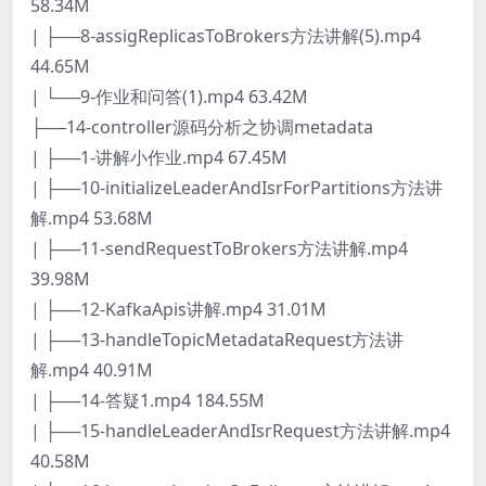
58.34M
| ├──8-assigReplicasToBrokers方法讲解(5).mp4
44.65M
| └──9-作业和问答(1).mp4 63.42M
├──14-controller源码分析之协调metadata
| ├──1-讲解小作业.mp4 67.45M
| ├──10-initializeLeaderAndIsrForPartitions方法讲
解.mp4 53.68M
| ├──11-sendRequestToBrokers方法讲解.mp4
39.98M
| ├──12-KafkaApis讲解.mp4 31.01M
| ├──13-handleTopicMetadataRequest方法讲
解.mp4 40.91M
| ├──14-答疑1.mp4 184.55M
| ├──15-handleLeaderAndIsrRequest方法讲解.mp4
40.58M