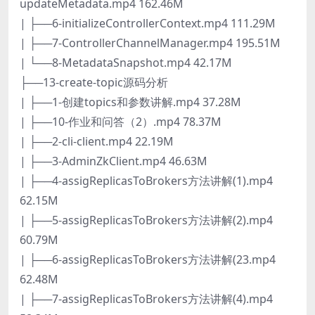
updateMetadata.mp4 162.46M
| ├──6-initializeControllerContext.mp4 111.29M
| ├──7-ControllerChannelManager.mp4 195.51M
| └──8-MetadataSnapshot.mp4 42.17M
├──13-create-topic源码分析
| ├──1-创建topics和参数讲解.mp4 37.28M
| ├──10-作业和问答（2）.mp4 78.37M
| ├──2-cli-client.mp4 22.19M
| ├──3-AdminZkClient.mp4 46.63M
| ├──4-assigReplicasToBrokers方法讲解(1).mp4
62.15M
| ├──5-assigReplicasToBrokers方法讲解(2).mp4
60.79M
| ├──6-assigReplicasToBrokers方法讲解(23.mp4
62.48M
| ├──7-assigReplicasToBrokers方法讲解(4).mp4