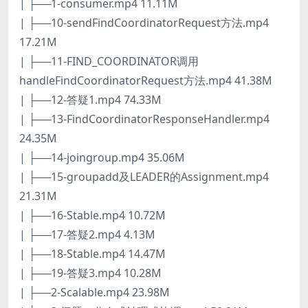
| ├──1-consumer.mp4 11.11M
| ├──10-sendFindCoordinatorRequest方法.mp4
17.21M
| ├──11-FIND_COORDINATOR调用
handleFindCoordinatorRequest方法.mp4 41.38M
| ├──12-答疑1.mp4 74.33M
| ├──13-FindCoordinatorResponseHandler.mp4
24.35M
| ├──14-joingroup.mp4 35.06M
| ├──15-groupadd及LEADER的Assignment.mp4
21.31M
| ├──16-Stable.mp4 10.72M
| ├──17-答疑2.mp4 4.13M
| ├──18-Stable.mp4 14.47M
| ├──19-答疑3.mp4 10.28M
| ├──2-Scalable.mp4 23.98M