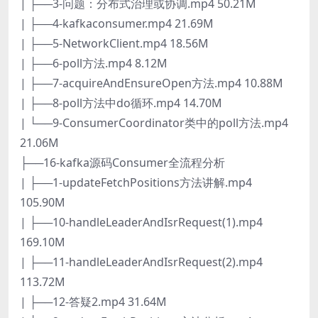
| ├──3-问题：分布式治理或协调.mp4 50.21M
| ├──4-kafkaconsumer.mp4 21.69M
| ├──5-NetworkClient.mp4 18.56M
| ├──6-poll方法.mp4 8.12M
| ├──7-acquireAndEnsureOpen方法.mp4 10.88M
| ├──8-poll方法中do循环.mp4 14.70M
| └──9-ConsumerCoordinator类中的poll方法.mp4
21.06M
├──16-kafka源码Consumer全流程分析
| ├──1-updateFetchPositions方法讲解.mp4
105.90M
| ├──10-handleLeaderAndIsrRequest(1).mp4
169.10M
| ├──11-handleLeaderAndIsrRequest(2).mp4
113.72M
| ├──12-答疑2.mp4 31.64M