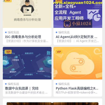
VIP
VIP
编程实战
编程实战
ISC-病毒查杀与分析处理
AI Agent从0到1定制开发 全
栈全流程企业级落地实战
【资源介绍】: 作为计算机安全最悠
【资源介绍】： AI Agent 开发已是
久、最主要的阵地，计算机病毒与
AI时代的关键技能，市场需求旺
反病毒一直占据着...
盛，人才...
VIP
VIP
编程实战
编程实战
数据中台实战课 | 完结
Python Flask高级编程之RES
TFul API前后端分离精讲 | 完
攻克数据中台建设中的技术难点 可
RESTFul+权限管理+token令牌+扩
结
落地的数据中台建设方法论 13 套图
展flask=提升编程思维 前后端分...
谱，掌握核心...