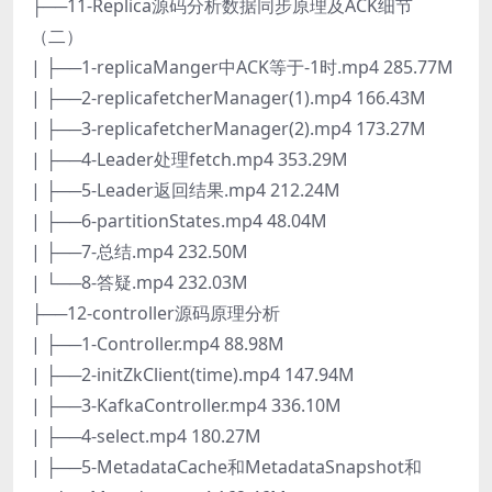
├──11-Replica源码分析数据同步原理及ACK细节
（二）
| ├──1-replicaManger中ACK等于-1时.mp4 285.77M
| ├──2-replicafetcherManager(1).mp4 166.43M
| ├──3-replicafetcherManager(2).mp4 173.27M
| ├──4-Leader处理fetch.mp4 353.29M
| ├──5-Leader返回结果.mp4 212.24M
| ├──6-partitionStates.mp4 48.04M
| ├──7-总结.mp4 232.50M
| └──8-答疑.mp4 232.03M
├──12-controller源码原理分析
| ├──1-Controller.mp4 88.98M
| ├──2-initZkClient(time).mp4 147.94M
| ├──3-KafkaController.mp4 336.10M
| ├──4-select.mp4 180.27M
| ├──5-MetadataCache和MetadataSnapshot和