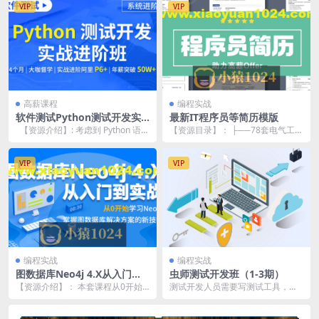
VIP
VIP
高薪课程
编程实战
软件测试Python测试开发实
最新IT程序员等简历模版
战进阶班
【资源介绍】: 考虑到 Python 语言
【资源目录】： ├──78套电气工程
简单，适用范围广，对初级...
师真实参考简历 | ├──预览图-方便
查找编...
VIP
VIP
编程实战
编程实战
图数据库Neo4j 4.X从入门到
虫师测试开发班（1-3期）
实战
【资源介绍】： 本套课程从0开始
测试开发人员需要写测试工具，自
搭建Neo4j环境并且基于最新的4.0
动化测试代码，具备一定的开发编
版本进行学...
码能力，虽然不像开发...