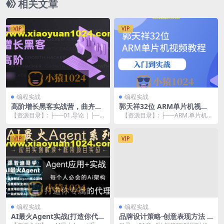
相关文章
VIP
VIP
编程实战
编程实战
高阶增长黑客实战营，曲卉老
郭天祥32位 ARM单片机视频
师增长实操技能培训课程
教程-入门到实战
【资源目录】: ├──01.导论 | ├──
【资源目录】: ├──ARM.单片机资
01.90%的人都误解了增长的本质....
料 | └──32位 ARM...
VIP
VIP
编程实战
编程实战
AI最火Agent实战(打造你代
品牌设计策略·创意表现方法 |