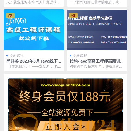
-导师制名企实训班四期 | 完
m Design 2021 版 | 完结
人才就业服务培养计划 〖资源截
一个软件项目在需求确定后，就可
结
图〗:
以开始系统的架构设计了。架构设
计不同于编写代码，需...
VIP
VIP
高薪课程
高薪课程
尚硅谷 2023年5月 Java线下
拉钩-java高级工程师高薪训练
班实体班全套
营05期 | 完结
【资源目录】: ├──阶段01：Java
对标阿里P7技术能力，Java进阶
语言基础（JDK17） |...
〖资源目录〗: