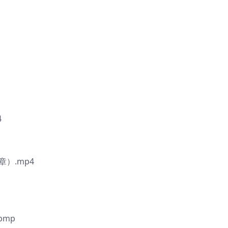
4
章）.mp4
.bmp