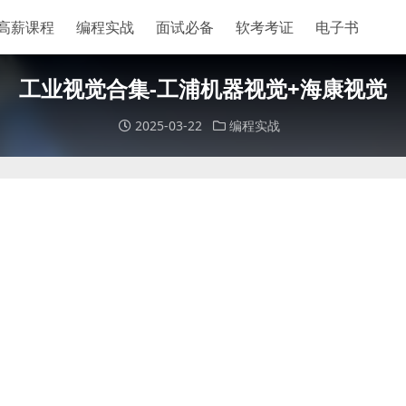
高薪课程
编程实战
面试必备
软考考证
电子书
工业视觉合集-工浦机器视觉+海康视觉
2025-03-22
编程实战