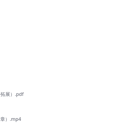
拓展）.pdf
章）.mp4