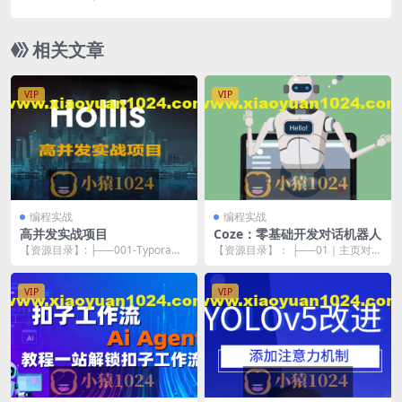
相关文章
VIP
VIP
编程实战
编程实战
高并发实战项目
Coze：零基础开发对话机器人
【资源目录】: ├──001-Typora
【资源目录】： ├──01｜主页对话
（附带激活） | ├──mac系统1....
框.ts 30.33M ├──02｜个人空间...
VIP
VIP