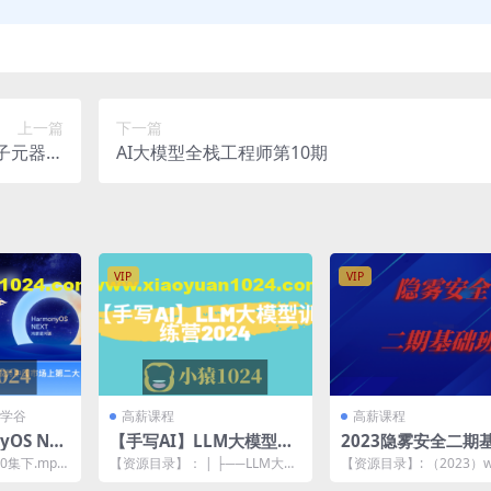
上一篇
下一篇
子元器件
AI大模型全栈工程师第10期
学必修课
VIP
VIP
学谷
高薪课程
高薪课程
yOS NE
【手写AI】LLM大模型训
2023隐雾安全二期
版）应用开
练营2024
0集下.mp4
【资源目录】： | ├──LLM大模
【资源目录】: （2023）
2集.m...
型视频 | | ├──布丁部分 | | |
础 ├──1.网络安全入门 | 