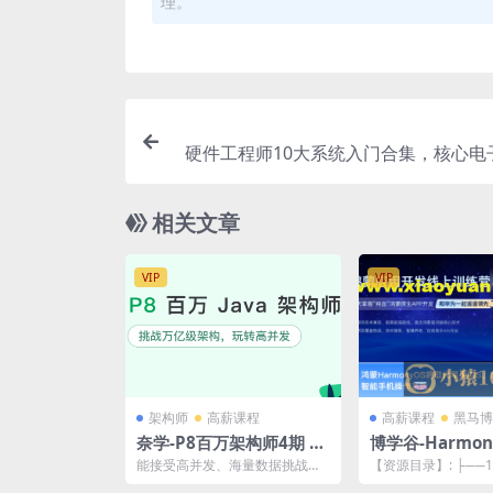
理。
硬件工程师10大系统入门合集，核心电
+入门自
相关文章
VIP
VIP
架构师
高薪课程
高薪课程
黑马博
奈学-P8百万架构师4期 |
博学谷-Harmon
完结
XT鸿蒙（星河
能接受高并发、海量数据挑战，
【资源目录】: ├──1
发线上训练3期
具备万亿级系统的架构设计和开
354.92M ├──11集+1