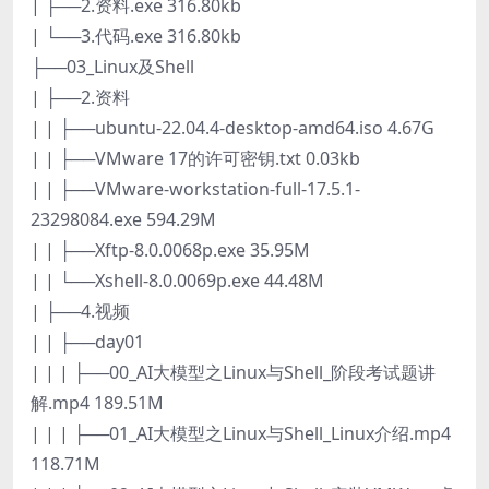
| ├──2.资料.exe 316.80kb
| └──3.代码.exe 316.80kb
├──03_Linux及Shell
| ├──2.资料
| | ├──ubuntu-22.04.4-desktop-amd64.iso 4.67G
| | ├──VMware 17的许可密钥.txt 0.03kb
| | ├──VMware-workstation-full-17.5.1-
23298084.exe 594.29M
| | ├──Xftp-8.0.0068p.exe 35.95M
| | └──Xshell-8.0.0069p.exe 44.48M
| ├──4.视频
| | ├──day01
| | | ├──00_AI大模型之Linux与Shell_阶段考试题讲
解.mp4 189.51M
| | | ├──01_AI大模型之Linux与Shell_Linux介绍.mp4
118.71M