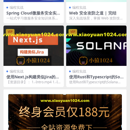
编程实战
编程实战
Spring Cloud微服务安全实战
Web 安全攻防之道 | 完结
中小企业可落地的完整安全方
一站式学习微服务安全知识体系和
深入实战场景，掌握 Web 攻防技巧
案 | 完结
常见解决方案 采用流行的微服务架
根据 HackerOne 的报告数据，71...
构开发时，有三大问...
VIP
VIP
编程实战
编程实战
使用Next.js构建类似Jira的服
使用Rust和Typescript的Sola
务平台(英文版)
na区块链开发者训练营(英文
【资源目录】： 1.-Intro.mp4 1.-Int
使用Rust和Typescript的Solana区
版)
ro.srt 1.-Int...
块链开发者训练营 Solana...