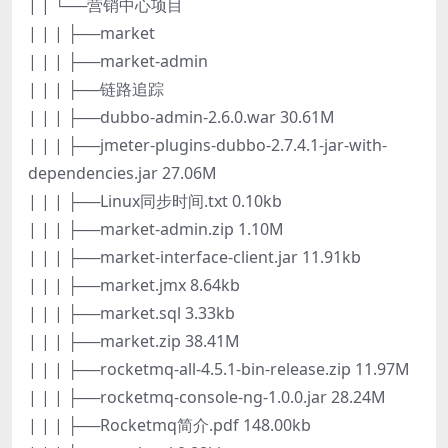
| | └──营销中心项目
| | | ├──market
| | | ├──market-admin
| | | ├──链路追踪
| | | ├──dubbo-admin-2.6.0.war 30.61M
| | | ├──jmeter-plugins-dubbo-2.7.4.1-jar-with-
dependencies.jar 27.06M
| | | ├──Linux同步时间.txt 0.10kb
| | | ├──market-admin.zip 1.10M
| | | ├──market-interface-client.jar 11.91kb
| | | ├──market.jmx 8.64kb
| | | ├──market.sql 3.33kb
| | | ├──market.zip 38.41M
| | | ├──rocketmq-all-4.5.1-bin-release.zip 11.97M
| | | ├──rocketmq-console-ng-1.0.0.jar 28.24M
| | | ├──Rocketmq简介.pdf 148.00kb