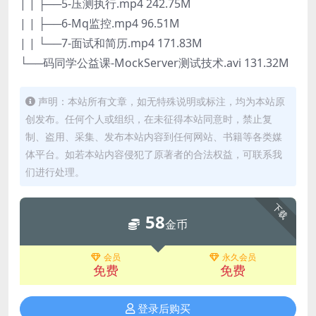
| | ├──5-压测执行.mp4 242.75M
| | ├──6-Mq监控.mp4 96.51M
| | └──7-面试和简历.mp4 171.83M
└──码同学公益课-MockServer测试技术.avi 131.32M
声明：本站所有文章，如无特殊说明或标注，均为本站原
创发布。任何个人或组织，在未征得本站同意时，禁止复
制、盗用、采集、发布本站内容到任何网站、书籍等各类媒
体平台。如若本站内容侵犯了原著者的合法权益，可联系我
们进行处理。
下载
58
金币
会员
永久会员
免费
免费
登录后购买