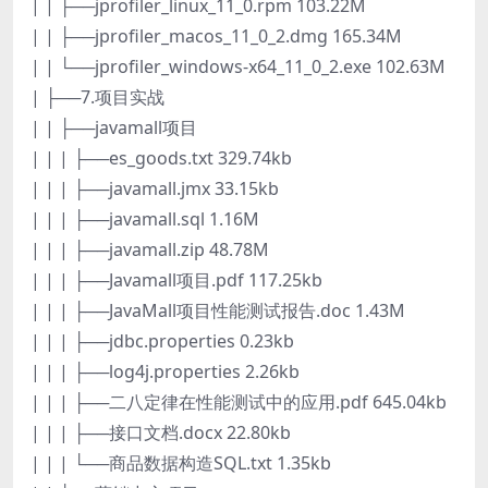
| | ├──jprofiler_linux_11_0.rpm 103.22M
| | ├──jprofiler_macos_11_0_2.dmg 165.34M
| | └──jprofiler_windows-x64_11_0_2.exe 102.63M
| ├──7.项目实战
| | ├──javamall项目
| | | ├──es_goods.txt 329.74kb
| | | ├──javamall.jmx 33.15kb
| | | ├──javamall.sql 1.16M
| | | ├──javamall.zip 48.78M
| | | ├──Javamall项目.pdf 117.25kb
| | | ├──JavaMall项目性能测试报告.doc 1.43M
| | | ├──jdbc.properties 0.23kb
| | | ├──log4j.properties 2.26kb
| | | ├──二八定律在性能测试中的应用.pdf 645.04kb
| | | ├──接口文档.docx 22.80kb
| | | └──商品数据构造SQL.txt 1.35kb