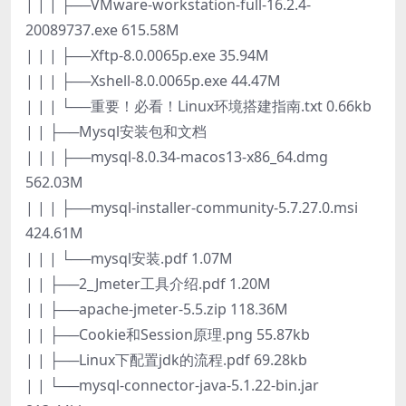
| | | ├──VMware-workstation-full-16.2.4-
20089737.exe 615.58M
| | | ├──Xftp-8.0.0065p.exe 35.94M
| | | ├──Xshell-8.0.0065p.exe 44.47M
| | | └──重要！必看！Linux环境搭建指南.txt 0.66kb
| | ├──Mysql安装包和文档
| | | ├──mysql-8.0.34-macos13-x86_64.dmg
562.03M
| | | ├──mysql-installer-community-5.7.27.0.msi
424.61M
| | | └──mysql安装.pdf 1.07M
| | ├──2_Jmeter工具介绍.pdf 1.20M
| | ├──apache-jmeter-5.5.zip 118.36M
| | ├──Cookie和Session原理.png 55.87kb
| | ├──Linux下配置jdk的流程.pdf 69.28kb
| | └──mysql-connector-java-5.1.22-bin.jar