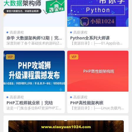
高薪课程
高薪课程
奈学 大数据架构师12期 | 完
Python全系列大师课
结
深度剖析了各个基础技术的源码(Zo
【资源目录】: ├──01.App自动化
oKeeper、Hive、Spark、Flin...
测试-1527 | ├──章节1-App...
VIP
VIP
高薪课程
高薪课程
PHP工程师就业班 | 完结
PHP高性能架构班
这是一门集合多位BAT资深PHP工
【资源目录】: ├──Linux.负载均衡
程师十几年工作经验的课程。以最
| ├──1.web负载均衡.exe...
新版PHP7构建...