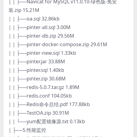
| | ├──Navicat for MySQL v11.0.10-绿色版-免安
装.zip 15.21M
| | ├──oa.sql 32.86kb
| | ├──pinter-all.sql 3.00M
| | ├──pinter-db.zip 29.56M
| | ├──pinter-docker-compose.zip 29.61M
| | ├──pinter-new.sql 1.33kb
| | ├──pinter.jar 33.88M
| | ├──pinter.sql 1.40kb
| | ├──pinter.zip 30.68M
| | ├──redis-5.0.7.tar.gz 1.89M
| | ├──redis.conf 104.05kb
| | ├──Redis命令总结.pdf 177.88kb
| | ├──TestOA.zip 30.91M
| | └──yum配置镜像源.txt 0.13kb
| ├──5.性能监控