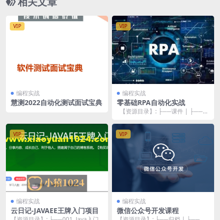
相关文章
VIP
VIP
编程实战
编程实战
慧测2022自动化测试面试宝典
零基础RPA自动化实战
【资源目录】: ├──课件 | ├──1.
rar 201.80M ...
VIP
VIP
编程实战
编程实战
云日记-JAVAEE王牌入门项目
微信公众号开发课程
【资源目录】: ├──001_Java入门
【资源目录】: ├──归档 | ├──__