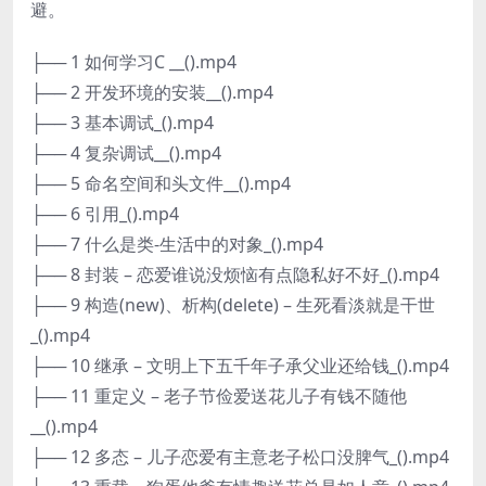
避。
├── 1 如何学习C __().mp4
├── 2 开发环境的安装__().mp4
├── 3 基本调试_().mp4
├── 4 复杂调试__().mp4
├── 5 命名空间和头文件__().mp4
├── 6 引用_().mp4
├── 7 什么是类-生活中的对象_().mp4
├── 8 封装 – 恋爱谁说没烦恼有点隐私好不好_().mp4
├── 9 构造(new)、析构(delete) – 生死看淡就是干世
_().mp4
├── 10 继承 – 文明上下五千年子承父业还给钱_().mp4
├── 11 重定义 – 老子节俭爱送花儿子有钱不随他
__().mp4
├── 12 多态 – 儿子恋爱有主意老子松口没脾气_().mp4