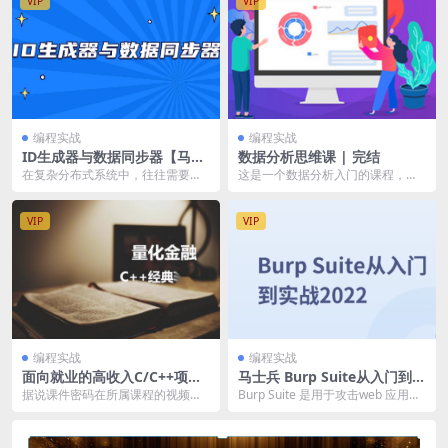
VIP
VIP
编程实战
编程实战
ID生成器与数据同步器【马士
数据分析思维课 | 完结
兵教育】| 完结
在复杂分布式系统中，往往需要对
这是一个数据分析入门的课程，这
大量的数据和消息进行唯一标识。
是一门有趣的课程，这是一个培养
如在金融、支付、餐饮...
你数据思维的课程。 ...
VIP
VIP
编程实战
编程实战
面向就业的高收入C/C++项目
马士兵 Burp Suite从入门到实
量化金融岗
战2022 | 完结
据说课件密码在所属课程的视频里
Burp Suite 是用于攻击web 应用程
面有介绍，介意勿拍 C/C++ 高频交
序的集成平台。它包含了许多工
易系统: 本...
具，并...