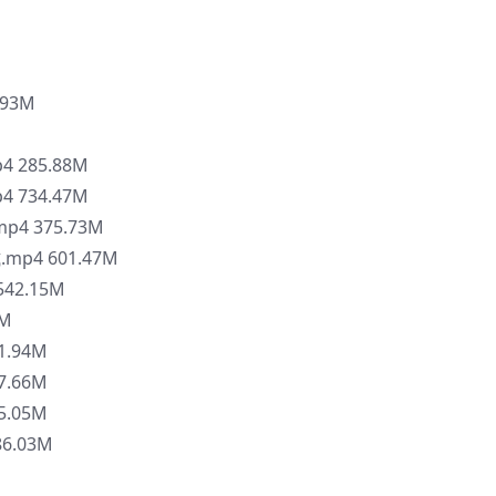
93M
 285.88M
 734.47M
p4 375.73M
p4 601.47M
42.15M
0M
1.94M
7.66M
5.05M
6.03M