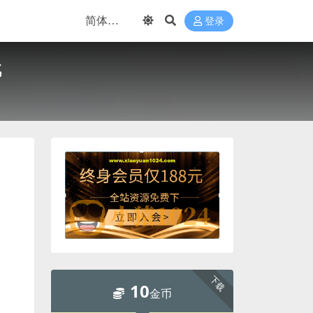
登录
战
下载
10
金币