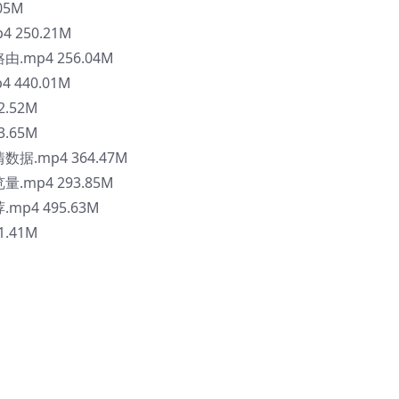
05M
 250.21M
.mp4 256.04M
 440.01M
2.52M
3.65M
据.mp4 364.47M
.mp4 293.85M
mp4 495.63M
1.41M