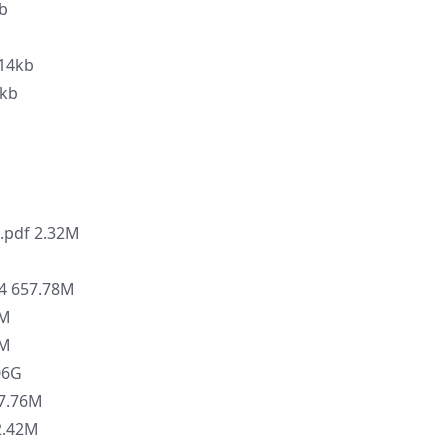
b
14kb
kb
df 2.32M
657.78M
3M
3M
06G
7.76M
.42M