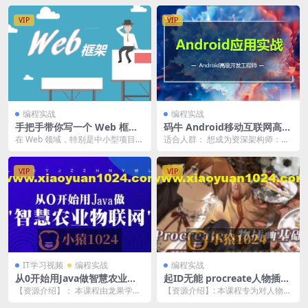
VIP
VIP
编程实战
编程实战
手把手带你写一个 Web 框架
码牛 Android移动互联网高级
| 更新完结
开发一期
在 Web 领域，特别是中小型项目，
适合人群： 想成为资深架构师：长
开发效率往往是业务的第一需求。
期写业务开发，完成 UI 界面，渴望
一个产品拥有的...
成为架构师 ...
VIP
VIP
IT学习视频
编程实战
编程实战
从0开始用Java做智慧农业物
起ID无能 procreate人物插画
联网
基础
【资源介绍】： 本课程由龙果学院
【资源介绍】: 本课程专为对人物插
精心打造，专为初学者和对智慧农
画感兴趣的初学者和有一定基础的