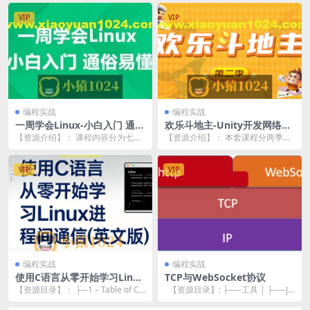
VIP
VIP
编程实战
编程实战
一周学会Linux-小白入门 通俗
欢乐斗地主-Unity开发网络棋
易懂
牌游戏 第二季
【资源介绍】： 课程内容分为七部
【资源介绍】： 本套课程分两季，
分，涵盖Linux方方面面。 既让初学
第一季属于零基础学Socket网络编
者快速掌握...
程，第二季为...
VIP
VIP
编程实战
编程实战
使用C语言从零开始学习Linux
TCP与WebSocket协议
进程间通信(英文版)
【资源目录】： ├─1 – Table of Co
【资源目录】: ├──工具 | ├──JP
ntents │ ...
EXS_10.0.0.1...