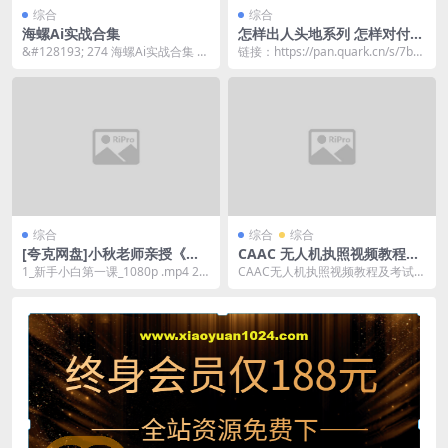
综合
综合
海螺Ai实战合集
怎样出人头地系列 怎样对付小
人等
&#128193; 274 海螺Ai实战合集 &
链接：https://pan.quark.cn/s/7b5
#128196;...
5bb9ed604
综合
综合
综合
[夸克网盘]小秋老师亲授《思
CAAC 无人机执照视频教程及
维提升课》19节
考试理论题库
1_新手小白第一课_1080p .mp4 2_
CAAC无人机执照视频教程及考试理
符合需求的思维类型_1080p ....
论题库是备考CAAC无人机执照的优
质资源。教程...