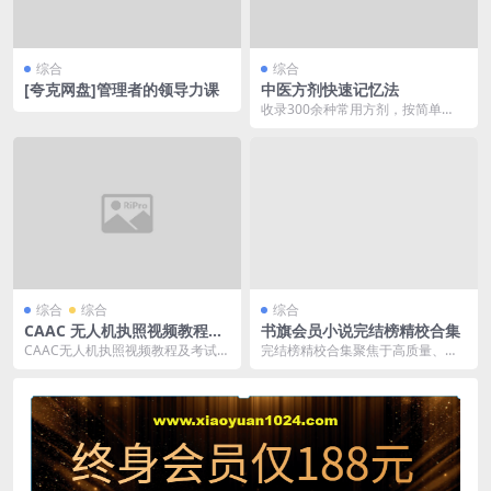
综合
综合
[夸克网盘]管理者的领导力课
中医方剂快速记忆法
收录300余种常用方剂，按简单
方、并列方、附加方、综合方四类
划分，通过药味数量及...
综合
综合
综合
CAAC 无人机执照视频教程及
书旗会员小说完结榜精校合集
考试理论题库
CAAC无人机执照视频教程及考试理
完结榜精校合集聚焦于高质量、无
论题库是备考CAAC无人机执照的优
错字和良好排版的完结作品，便于
质资源。教程...
读者一站式阅读。 链...