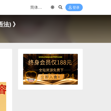
登录
法) 》