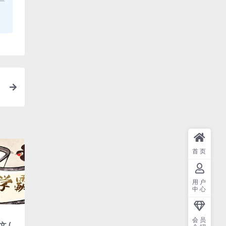
首页
用户
中心
会员
 (视