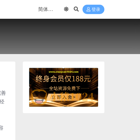
登录
完善
经
容