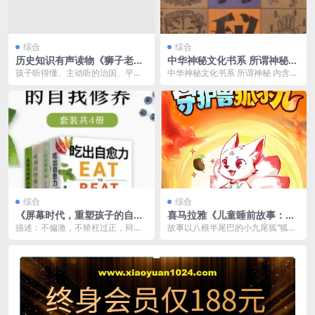
综合
综合
历史知识有声读物《狮子老爸
中华神秘文化书系 所谓神秘
讲资治通鉴》
内含神奇 隐秘之意
孩子听得懂、主动听的治国、平天
中华神秘文化书系 所谓神秘 内含神
下故事及文言文详解。让孩子跟着
奇 隐秘之意 链接：https://pan.q...
狮子老爸一起感受历史...
综合
综合
《屏幕时代，重塑孩子的自控
喜马拉雅《儿童睡前故事：守
力》不要任由电子屏幕控制孩
护兽狐小九 (1-4季) 》
描述：不偏激，不矫枉过正，辩证
故事以八根半尾巴的小九尾狐“狐小
子的大脑
地看待信息时代的利弊是我们要传
九”为主角，讲述它在古老怪兽学校
递给孩子的态度。 链...
学习法术的成长故...