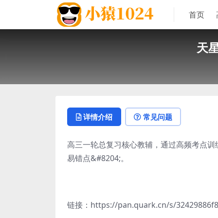
首页
天星
详情介绍
常见问题
高三一轮总复习核心教辅，通过高频考点训
易错点&#8204;。
链接：https://pan.quark.cn/s/32429886f