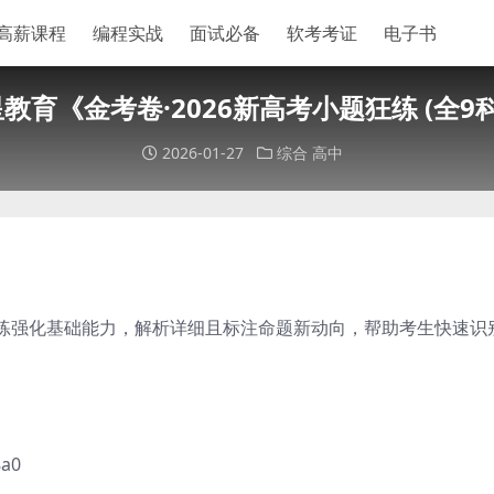
高薪课程
编程实战
面试必备
软考考证
电子书
教育《金考卷·2026新高考小题狂练 (全9科
2026-01-27
综合
高中
练强化基础能力，解析详细且标注命题新动向，帮助考生快速识
8a0