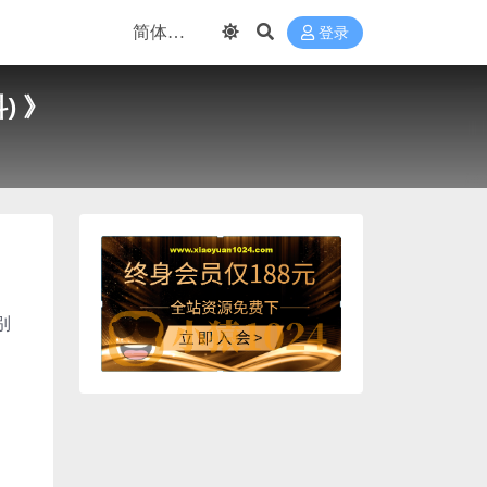
登录
) 》
别