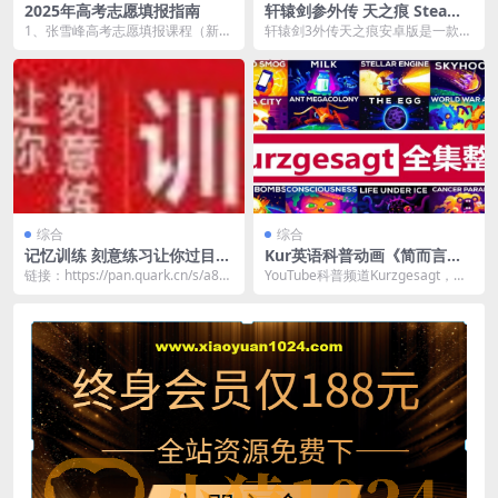
2025年高考志愿填报指南
轩辕剑参外传 天之痕 Steam
移植游戏 安卓版
1、张雪峰高考志愿填报课程（新
轩辕剑3外传天之痕安卓版是一款深
版） 2、填报高考志愿前的4项准备
受玩家喜爱的经典单机角色扮演游
工作，考生务必要...
戏，作为轩辕剑系列...
综合
综合
记忆训练 刻意练习让你过目不
Kur英语科普动画《简而言之
忘
kurzgesagt (中英字幕) 》
链接：https://pan.quark.cn/s/a82
YouTube科普频道Kurzgesagt，专
302200711
注于科学、宇宙、技术、生物学、
历史...