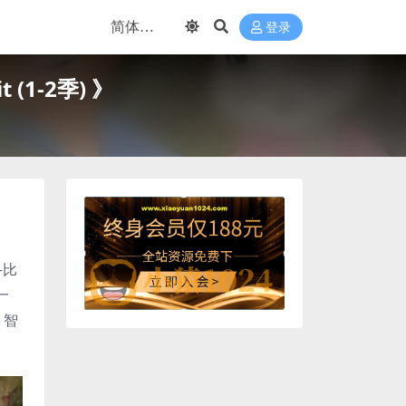
登录
(1-2季) 》
—比
一
、智