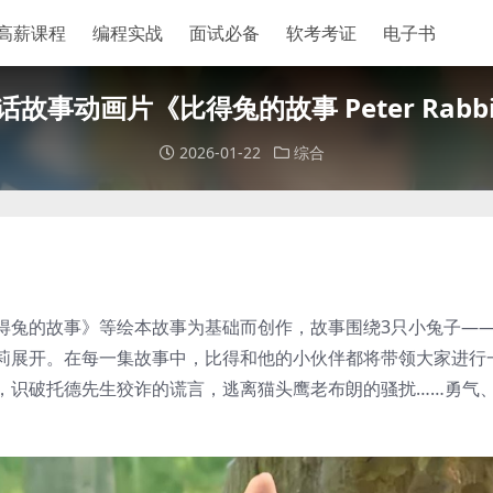
高薪课程
编程实战
面试必备
软考考证
电子书
事动画片《比得兔的故事 Peter Rabbit 
2026-01-22
综合
得兔的故事》等绘本故事为基础而创作，故事围绕3只小兔子—
莉展开。在每一集故事中，比得和他的小伙伴都将带领大家进行
，识破托德先生狡诈的谎言，逃离猫头鹰老布朗的骚扰……勇气