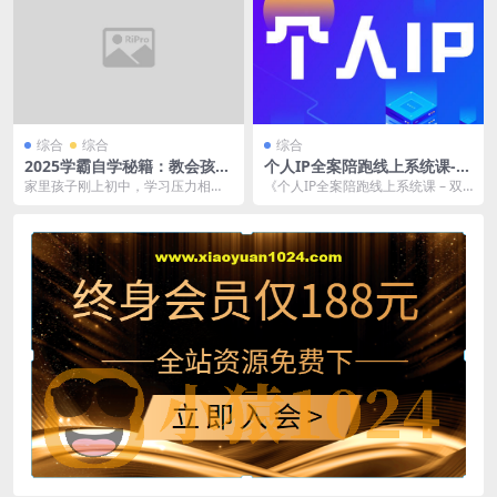
综合
综合
综合
2025学霸自学秘籍：教会孩子
个人IP全案陪跑线上系统课-双
学习规划，解决父母焦虑，只
域闭环落地实操课
家里孩子刚上初中，学习压力相比
《个人IP全案陪跑线上系统课 – 双
教真东西！
鱼小学大大提升，老师每天群里的
域闭环落地实操课》，聚焦个人IP...
喊话和小测结果让咱心...