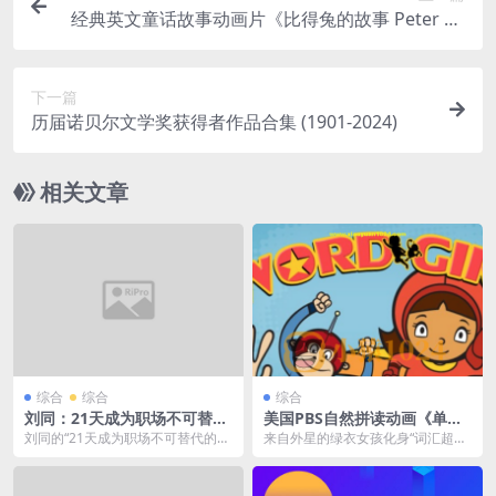
经典英文童话故事动画片《比得兔的故事 Peter Ra
bbit (1-2季) 》
下一篇
历届诺贝尔文学奖获得者作品合集 (1901-2024)
相关文章
综合
综合
综合
刘同：21天成为职场不可替代
美国PBS自然拼读动画《单词
的人
女孩 Word Girl (1-8季) 》
刘同的“21天成为职场不可替代的
来自外星的绿衣女孩化身“词汇超
人”课程，是刘同基于16年工作经历
人”，在爆笑冒险中教会孩子用单词
与2500万微...
改变世界，连续15...