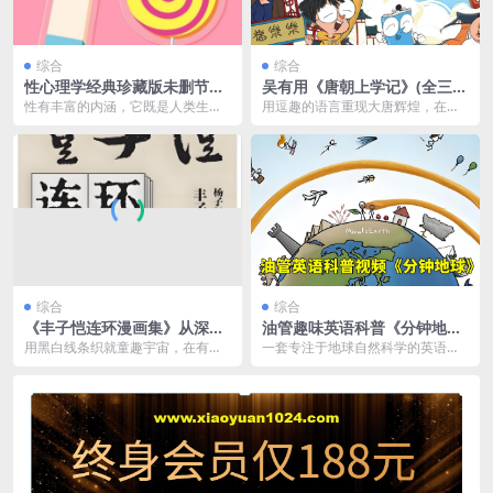
综合
综合
性心理学经典珍藏版未删节插
吴有用《唐朝上学记》(全三
图本合集 人类生命的源泉
季)
性有丰富的内涵，它既是人类生命
用逗趣的语言重现大唐辉煌，在插
的源泉，也 是整个人生不可或缺的
科打诨让孩子中爱上吴有用——将
部分。性是一种自然...
诗词、历史、文化、生...
综合
综合
《丰子恺连环漫画集》从深沉
油管趣味英语科普《分钟地球
的成熟中提炼童真
MinuteEarth》
用黑白线条织就童趣宇宙，在有限
一套专注于地球自然科学的英语科
空间中迸发永恒的生命力。本书收
普节目，又译作“地球一分钟”或“1分
集了丰先生各个时期创...
钟看地球”，内...