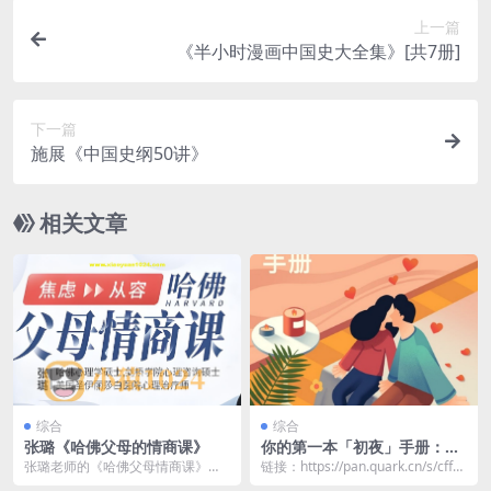
上一篇
《半小时漫画中国史大全集》[共7册]
下一篇
施展《中国史纲50讲》
相关文章
综合
综合
张璐《哈佛父母的情商课》
你的第一本「初夜」手册：事
前准备、临场应对和事后功课
张璐老师的《哈佛父母情商课》，
链接：https://pan.quark.cn/s/cff5c
致力于让每个家长都能掌握提高孩
1b72e97