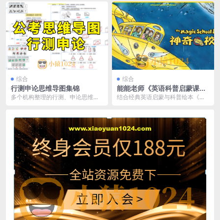
子情商的实用技巧。从...
综合
综合
行测申论思维导图集锦
能能老师《英语科普启蒙课：
神奇校车》
多个机构整理的行测、申论思维导
结合经典英语启蒙与科普绘本《神
图，方便考生随学随记、加深印
奇校车》，进行趣味英语学习与科
象。 链接：https...
学启蒙，实现英语学习...