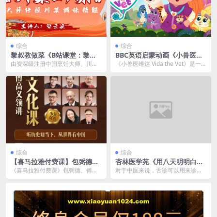
综合
综合
黎叔教做菜《B站课堂：黎叔
BBC英语启蒙动画《小兽医维
川菜24味》
达 Vida the Vet》
由资深级注册中国烹饪大师、川菜
《小兽医维达 Vida the Vet》是一
特一级厨师、成都工匠黎云波带来
部温暖感人的动画系列，讲述了小
的《黎叔家常川菜私教...
兽医维...
综合
综合
【喜马拉雅付费课】包弼德、
杏林医学苑《用八天明明白白
傅高义领讲：中国文化课
学透中医舌诊》
《喜马拉雅付费课》包弼德、傅高
对于中医来说，舌诊可以用来诊断
义领讲：中国文化课，由知名学者
我们的一些疾病。跟着老师一起，
包弼德与傅高义领衔主...
看舌头，知全身。 链...