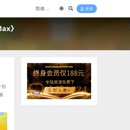
登录
Max》
一台
融