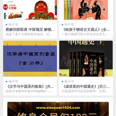
电子书
电子书
图解四部医典 中医瑰宝 解锁
《给孩子精讲古文观止》[全三
传统医学的四大支柱 探索中医
册]
涵盖了多个方面的医学知识。以下
一套大教授写给小学生的文言文逐
的秘密
是对《四部医典》内容的简要概
字逐句讲解读物。著名学者王弘治
述， 可以帮助读者更好...
精研《古文观止》20...
电子书
电子书
《汉字与中国系列套装》[共2
《成语里的中国通史》[共三
0册]
册]
由多位专家和学者共同编撰的一套
中国成语作为语言的精华、文明的
丛书，旨在深入探讨汉字的历史演
积淀、历史的缩影、智慧的结晶，
变及其在中国文化中的...
成为传承中华文明的重...