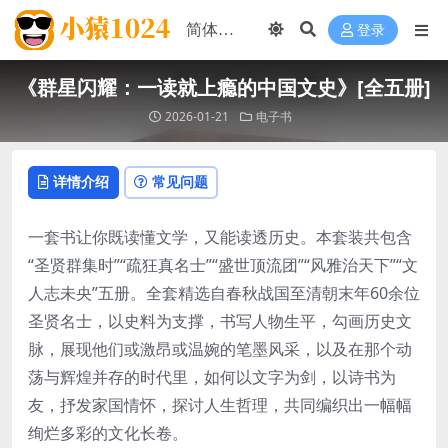
登录
《群星闪耀：一读就上瘾的中国文史》[全五册]
2026-01-21
电子书
详情介绍
常见问题
一套书让你既读懂文学，又能读透历史。本套装共包含
“圣贤群集时”“疏狂真名士”“盛世顶流团”“风雅治天下”“文
人志未央”五册。全套精选自春秋战国至清朝末年60余位
圣贤名士，以史料为支撑，书写人物生平，勾画历史文
脉，展现他们或激昂或温婉的笔墨风采，以及在那个动
荡与辉煌并存的时代里，如何以文字为剑，以诗书为
友，抒发家国情怀，探讨人生哲理，共同编织出一幅幅
绚烂多彩的文化长卷。