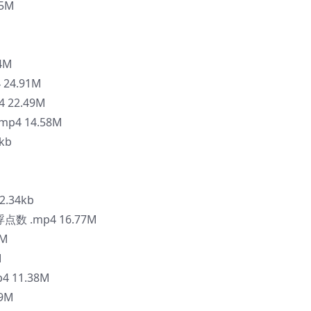
15M
4M
 24.91M
 22.49M
.mp4 14.58M
kb
.34kb
数 .mp4 16.77M
9M
M
 11.38M
09M