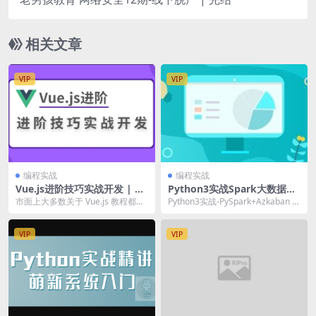
相关文章
VIP
VIP
编程实战
编程实战
Vue.js进阶技巧实战开发 | 完
Python3实战Spark大数据分
结
析及调度 | 完结
市面上大多数关于 Vue.js 教程都在
Python3实战-PySpark+Azkaban 完
讲基础语法，很少讲实际的应用场
成气象数据分析项目 Pyt...
景和用例，...
VIP
VIP