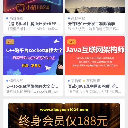
高薪课程
高薪课程
【路飞学城】爬虫开发+APP
开课吧C++开发工程师新职课V
逆向超级大神班11期
4-2022
【资源目录】: ├──js逆向app逆向
我个人认为，如果你是打算用高级
课件 | ├──app逆向 | | ├─...
语言的，学习c语言是必不可少的，
学会C语言是你日后...
VIP
VIP
编程实战
架构师
高薪课程
C++socket网络编程大全实战
百战-Java互联网架构师|价值
http服务器(支持php)视频课
11980元|2022年|重磅首发|2
课程目标能够熟悉windows和linux
16年匠心巨制 对标互联网P7架构师
程 | 完结
4阶段完结
下的开发流程，能够开发出支持跨
标准真实还原大厂项目 从零到项目
平台的多...
落地深度技术...