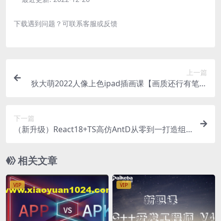
下载遇到问题？可联系客服或反馈
上一篇
狄大萌2022人像上色ipad插画课【画质还行有笔刷
和素材】
下一篇
（新升级）React18+TS高仿AntD从零到一打造组
件库 | 完结
相关文章
VIP
VIP