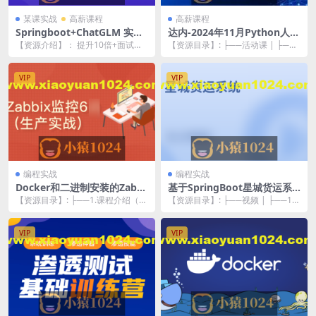
某课实战
高薪课程
高薪课程
Springboot+ChatGLM 实战
达内-2024年11月Python人工
AI数字人面试官系统
智能全日制课程
【资源介绍】： 提升10倍+面试效
【资源目录】: ├──活动课 | ├──0
能，积累全流程AI数字人开发实战
1-开班典礼 | | └──1-开班典...
经验，结合灵活...
VIP
VIP
编程实战
编程实战
Docker和二进制安装的Zabbi
基于SpringBoot星城货运系
x6.0升级到6.2
统（核心为权限管理系统）资
【资源目录】: ├──1.课程介绍（大
【资源目录】: ├──视频 | ├──1-
料完整
纲）_ev.mp4 8.95M ├──10...
项目需求分析.mp4 3.59M | ...
VIP
VIP