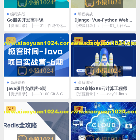
编程实战
编程实战
Go服务开发高手课
Django+Vue-Python Web全
栈开发
【资源目录】: ├──01｜性能优化
【资源目录】： ├──01_为什么要
流程：刚开始做性能优化从何入
学习Python Web开发.mp4 25....
手？.md 9....
VIP
VIP
高薪课程
高薪课程
Java项目实战营-6期
2024京峰SRE云计算工程师
【资源目录】: ├──01.00 Git & Git
【资源目录】: ├──day01-linux起
Hub操作指南——1...
源 | ├──1京峰教育Linux...
VIP
VIP