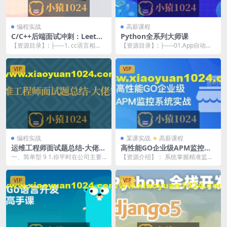
编程实战
高薪课程
C/C++后端面试冲刺：LeetCo
Python全系列大师课
de+剑指Offer核心题解
【资源目录】: ├──1. cc语言相
【资源目录】: ├──01.App自动化
关，常见题型 | ├──1.10c 什么
测试-1527 | ├──章节1-App...
是...
VIP
VIP
编程实战
某课实战
高薪课程
运维工程师面试题总结-大佬笔
高性能GO企业级APM监控系
记
统实
一、简单型 9 1.你平时在公司主要
【资源介绍】： 系统掌握精准监
做什么？ 9 2.你们原来公司的网站
控、实时预警与快速响应核心技
架构是怎...
能，助力成为开发和运维...
VIP
VIP