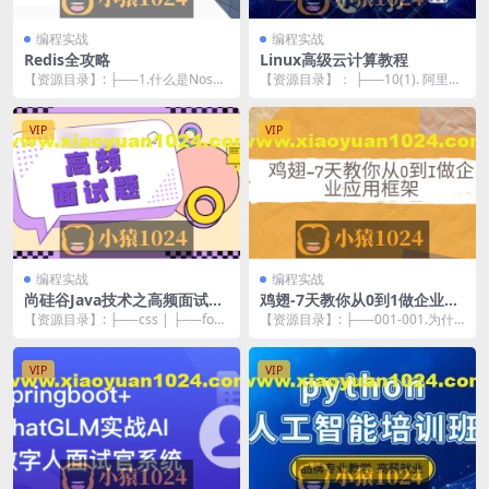
编程实战
编程实战
Redis全攻略
Linux高级云计算教程
【资源目录】: ├──1.什么是Nosql_
【资源目录】： ├──10(1). 阿里云
ev.mp4 25.73M ├──1...
| ├──20231009 第一节 ...
VIP
VIP
编程实战
编程实战
尚硅谷Java技术之高频面试题-
鸡翅-7天教你从0到1做企业应
v2025.1（html版本）
用框架
【资源目录】: ├──css | ├──font
【资源目录】: ├──001-001.为什
s | | ├──KaTeX_A...
么要做脚手架？.mp4 15.06M ...
VIP
VIP