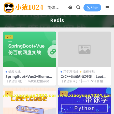
登录
Redis
VIP
编程实战
IT学习视频
编程实战
SpringBoot+Vue3+Element
C/C++后端面试冲刺：LeetCo
Plus打造私人分布式存储系统
de+剑指Offer核心题解
【资源介绍】： 高质量数据存储项
【资源目录】: ├──1. cc语言相
| 更新完结
目，实现独特业务与复杂技术的双
关，常见题型 | ├──1.10c 什么
重收获 数据存取与...
是...
VIP
VIP