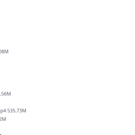
08M
.56M
4 535.73M
2M