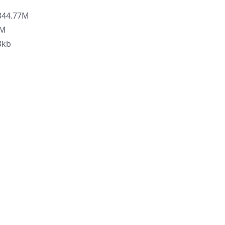
344.77M
9M
3kb