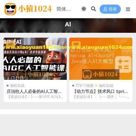
登录
Al
VIP
VIP
编程实战
IT学习视频
编程实战
庄治柱人人必备的Al人工智能
【动力节点】技术风口 Sprin
课
g Al+ChatGPT Java接入AI大
【资源目录】: ├──第10节 AI与3D
【资源目录】： ├──课件 | └──
模型 – 带源码课件
场景及icon设计.mp4 51.64...
动力节点-SpringAI.pptx 2....